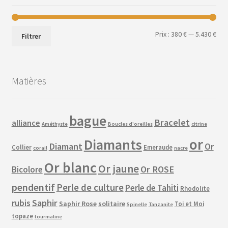
Prix
Prix
Prix :
380 €
—
5.430 €
Filtrer
min
ma
Matières
bague
Bracelet
alliance
Améthyste
Boucles d'oreilles
citrine
or
Diamants
Diamant
Or
Collier
Emeraude
corail
nacre
Or blanc
Or jaune
Or ROSE
Bicolore
pendentif
Perle de culture
Perle de Tahiti
Rhodolite
Saphir
rubis
Saphir Rose
solitaire
Toi et Moi
Spinelle
Tanzanite
topaze
tourmaline