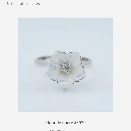
Trié
8 résultats affichés
Nous contacter
du
plus
récent
au
plus
ancien
Fleur de nacre #5920