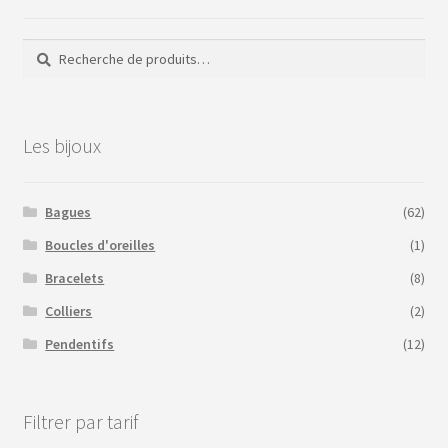
au
plus
ancien
Recherche
Recherche
pour :
Les bijoux
Bagues
(62)
Boucles d'oreilles
(1)
Bracelets
(8)
Colliers
(2)
Pendentifs
(12)
Filtrer par tarif