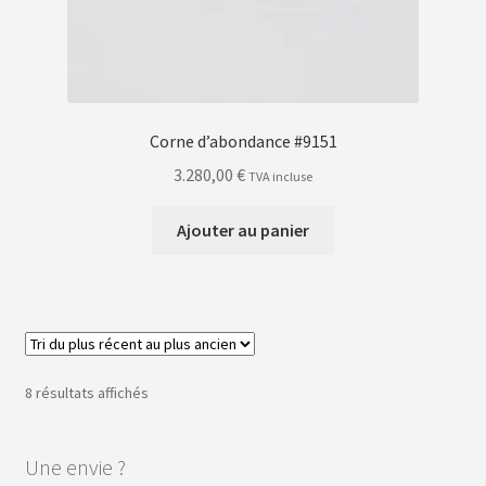
Corne d’abondance #9151
3.280,00
€
TVA incluse
Ajouter au panier
Trié
8 résultats affichés
du
plus
Une envie ?
récent