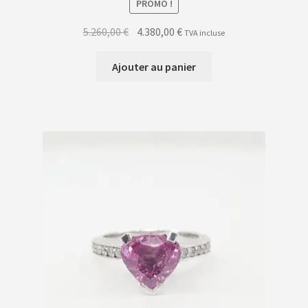
PROMO !
Le
Le
5.260,00
€
4.380,00
€
TVA incluse
prix
prix
initial
actuel
Ajouter au panier
était :
est :
5.260,00 €.
4.380,00 €.