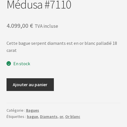
Médusa #7110
4.099,00
€
TVA incluse
Cette bague serpent diamants est en or blanc palladié 18
carat
En stock
quantité
Ajouter au panier
de
Médusa
#7110
Catégorie :
Bagues
Étiquettes :
bague
,
Diamants
,
or
,
Or blanc