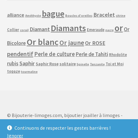
bague
Bracelet
alliance
Améthyste
Boucles d'oreilles
citrine
or
Diamants
Diamant
Or
Collier
Emeraude
corail
nacre
Or blanc
Or jaune
Or ROSE
Bicolore
pendentif
Perle de culture
Perle de Tahiti
Rhodolite
Saphir
rubis
Saphir Rose
solitaire
Toi et Moi
Spinelle
Tanzanite
topaze
tourmaline
© Bijouterie-limoges.com, bijoutier joailler à limoges -
bijouterie - joaillerie - limoges 2026
Continuons de respecter les gestes barrières !
Politique de confidentialité
Built with WooCommerce
.
Ignorer