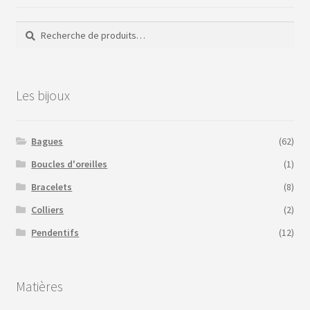
Recherche
Recherche
pour :
Les bijoux
Bagues
(62)
Boucles d'oreilles
(1)
Bracelets
(8)
Colliers
(2)
Pendentifs
(12)
Matières