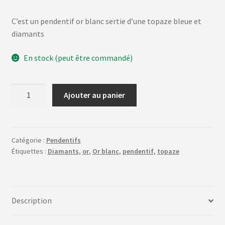
C’est un pendentif or blanc sertie d’une topaze bleue et
diamants
En stock (peut être commandé)
quantité
Ajouter au panier
de
La
topaze
triangle
Catégorie :
Pendentifs
Étiquettes :
Diamants
,
or
,
Or blanc
,
pendentif
,
topaze
#10000
Description