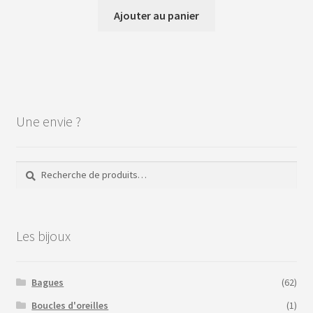
Ajouter au panier
Une envie ?
Recherche
Recherche
pour :
Les bijoux
Bagues
(62)
Boucles d'oreilles
(1)