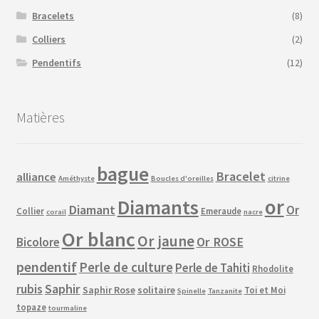
Bracelets
(8)
Colliers
(2)
Pendentifs
(12)
Matières
bague
Bracelet
alliance
Améthyste
Boucles d'oreilles
citrine
or
Diamants
Diamant
Or
Collier
Emeraude
corail
nacre
Or blanc
Or jaune
Or ROSE
Bicolore
pendentif
Perle de culture
Perle de Tahiti
Rhodolite
Saphir
rubis
Saphir Rose
solitaire
Toi et Moi
Spinelle
Tanzanite
topaze
tourmaline