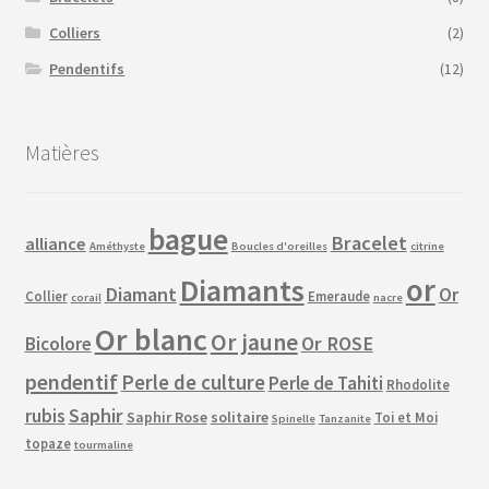
Colliers
(2)
Pendentifs
(12)
Matières
bague
Bracelet
alliance
Améthyste
Boucles d'oreilles
citrine
or
Diamants
Diamant
Or
Collier
Emeraude
corail
nacre
Or blanc
Or jaune
Or ROSE
Bicolore
pendentif
Perle de culture
Perle de Tahiti
Rhodolite
Saphir
rubis
Saphir Rose
solitaire
Toi et Moi
Spinelle
Tanzanite
topaze
tourmaline