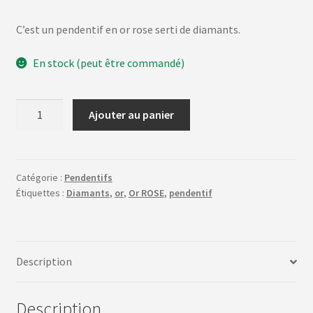
C’est un pendentif en or rose serti de diamants.
En stock (peut être commandé)
quantité
Ajouter au panier
de
Couronne
#10020
Catégorie :
Pendentifs
Étiquettes :
Diamants
,
or
,
Or ROSE
,
pendentif
Description
Description