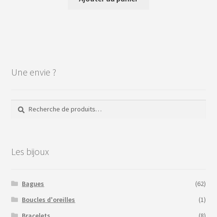
Une envie ?
Recherche
Recherche
pour :
Les bijoux
Bagues
(62)
Boucles d'oreilles
(1)
Bracelets
(8)